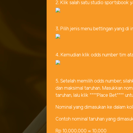
2. Klik salah satu studio sportsbook y
3. Pilih jenis menu bettingan yang di 
4. Kemudian klik odds number tim ata
5. Setelah memilih odds number, silah
dan maksimal taruhan. Masukkan nomi
taruhan, lalu klik """"Place Bet"""" u
Nominal yang dimasukan ke dalam kolo
Contoh nominal taruhan yang dimasuk
Rp 10.000.000 = 10.000